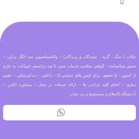
چکاپ ( سگ ، گربه ، جوندگان و پرندگان) – واکسیناسیون ضد انگل تراپی –
صدور شناسنامه – گواهی سلامت خدمات صفر تا صد ترانسفر حیوانات به خارج
از کشور – (( تخفیف برای کیس های حمایتی )) – داخلی – دندانپزشکی – عقیم
سازی – انجام کلیه جراحی ها – ارائه خدمات در محل – مشاوره آنلاین –
آرایشگاه (اصلاح و شستشو) و پت شاپ