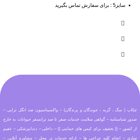
سایز5 : برای سفارش تماس بگیرید
چکاپ ( سگ ، گربه ، جوندگان و پرندگان) – واکسیناسیون ضد انگل تراپی –
صدور شناسنامه – گواهی سلامت خدمات صفر تا صد ترانسفر حیوانات به خارج
از کشور – (( تخفیف برای کیس های حمایتی )) – داخلی – دندانپزشکی – عقیم
سازی – انجام کلیه جراحی ها – ارائه خدمات در محل – مشاوره آنلاین –