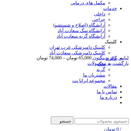
مکمل های درمانی
خدمات
داخلی
جراحی
آرایشگاه (اصلاح و شستشو)
آرایشگاه سگ سعادت آباد
آرایشگاه گربه سعادت آباد
کلینیک
کلینیک دامپزشکی غرب تهران
کلینیک دامپزشکی سعادت آباد
لباس برند پدینگتون
65,000
تومان
–
74,000
تومان
گالری
بازگشت به محصولات
سگ
گربه
مشتریان ما
مجموعه ایرانا پت
مقالات
تماس با ما
درباره ما
جستجو
/
0
تومان