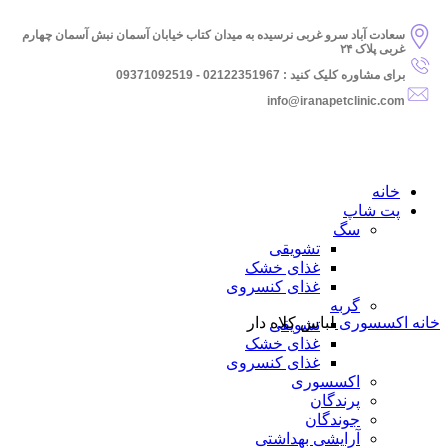
سعادت آباد سرو غربی نرسیده به میدان کتاب خیابان آسمان نبش آسمان چهارم
غربی پلاک ۲۴
برای مشاوره کلیک کنید : 02122351967 - 09371092519
info@iranapetclinic.com
اتمام موجودی
خانه
پت شاپ
سگ
تشویقی
غذای خشک
غذای کنسروی
بزرگنمایی تصویر
گربه
خانه
اکسسوری
لباس کلاه دار
تشویقی
غذای خشک
غذای کنسروی
اکسسوری
پرندگان
جوندگان
آرایشی بهداشتی