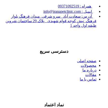
همراه : 09371092519
ایمیل : info@iranapetclinic.com
آدرس: سعادت آباد _سرو شرقی_میدان فرهنگ بلوار
فرهنگ_نبش کوچه قوام شهیدی_ پلاک 29 ساختمان شروین
طبقه اول واحد 1
دسترسی سریع
صفحه اصلی
محصولات
درباره ما
مقالات
تماس با ما
نماد اعتماد