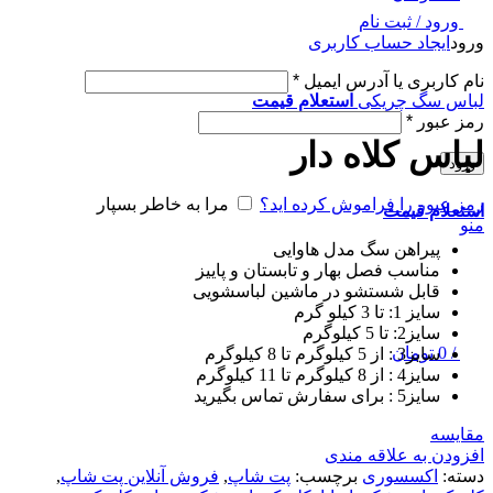
ورود / ثبت نام
ورود
ایجاد حساب کاربری
نام کاربری یا آدرس ایمیل
*
لباس سگ چریکی
استعلام قیمت
رمز عبور
*
لباس کلاه دار
ورود
رمز عبور را فراموش کرده اید؟
مرا به خاطر بسپار
استعلام قیمت
منو
پیراهن سگ مدل هاوایی
مناسب فصل بهار و تابستان و پاییز
قابل شستشو در ماشین لباسشویی
سایز 1: تا 3 کیلو گرم
سایز2: تا 5 کیلوگرم
/
0
تومان
سایز3 : از 5 کیلوگرم تا 8 کیلوگرم
سایز4 : از 8 کیلوگرم تا 11 کیلوگرم
سایز5 : برای سفارش تماس بگیرید
مقایسه
افزودن به علاقه مندی
دسته:
اکسسوری
برچسب:
پت شاپ
,
فروش آنلاین پت شاپ
,