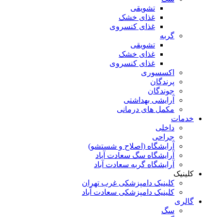
تشویقی
غذای خشک
غذای کنسروی
گربه
تشویقی
غذای خشک
غذای کنسروی
اکسسوری
پرندگان
جوندگان
آرایشی بهداشتی
مکمل های درمانی
خدمات
داخلی
جراحی
آرایشگاه (اصلاح و شستشو)
آرایشگاه سگ سعادت آباد
آرایشگاه گربه سعادت آباد
کلینیک
کلینیک دامپزشکی غرب تهران
کلینیک دامپزشکی سعادت آباد
گالری
سگ