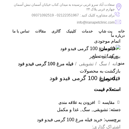
سعادت آباد سرو غربی نرسیده به میدان کتاب خیابان آسمان نبش آسمان
چهارم غربی پلاک ۲۴
برای مشاوره کلیک کنید : 02122351967 - 09371092519
info@iranapetclinic.com
خانه
پت شاپ
خدمات
کلینیک
گالری
مقالات
تماس با ما
درباره ما
اتمام موجودی
/
0
تومان
ورود / ثبت نام
بزرگنمایی تصویر
منو
خانه
سگ
تشویقی
فیله مرغ 100 گرمی فیدو فود
بازگشت به محصولات
فیله مرغ 100 گرمی فیدو فود
/
0
تومان
استعلام قیمت
مقایسه
افزودن به علاقه مندی
دسته:
تشویقی
,
سگ
,
غذا و مکمل
برچسب:
خرید فیله مرغ 100 گرمی فیدو فود
اشتراک گذاری: