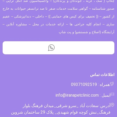
چکاپ ( سگ ، گربه ، جوندگان و پرندگان) – واکسیناسیون ضد انگل تراپی –
صدور شناسنامه – گواهی سلامت خدمات صفر تا صد ترانسفر حیوانات به خارج
از کشور – (( تخفیف برای کیس های حمایتی )) – داخلی – دندانپزشکی – عقیم
سازی – انجام کلیه جراحی ها – ارائه خدمات در محل – مشاوره آنلاین –
آرایشگاه (اصلاح و شستشو) و پت شاپ
اطلاعات تماس
همراه : 09371092519
ایمیل : info@iranapetclinic.com
آدرس: سعادت آباد _سرو شرقی_میدان فرهنگ بلوار
فرهنگ_نبش کوچه قوام شهیدی_ پلاک 29 ساختمان شروین