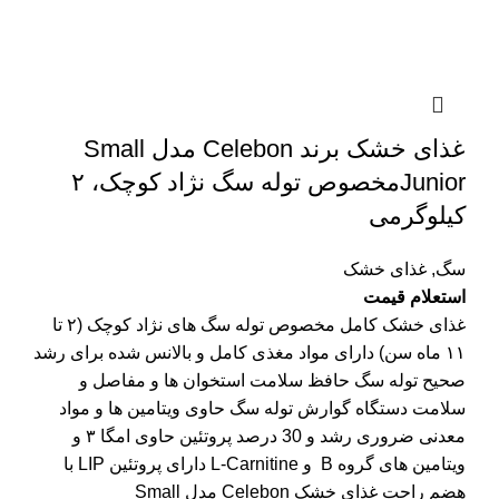
غذای خشک برند Celebon مدل Small
Juniorمخصوص توله سگ نژاد کوچک، ۲
کیلوگرمی
سگ
,
غذای خشک
استعلام قیمت
غذای خشک کامل مخصوص توله سگ های نژاد کوچک (۲ تا
۱۱ ماه سن) دارای مواد مغذی کامل و بالانس شده برای رشد
صحیح توله سگ حافظ سلامت استخوان ها و مفاصل و
سلامت دستگاه گوارش توله سگ حاوی ویتامین ها و مواد
معدنی ضروری رشد و 30 درصد پروتئین حاوی امگا ۳ و
ویتامین های گروه B و L-Carnitine دارای پروتئین LIP با
هضم راحت غذای خشک Celebon مدل Small