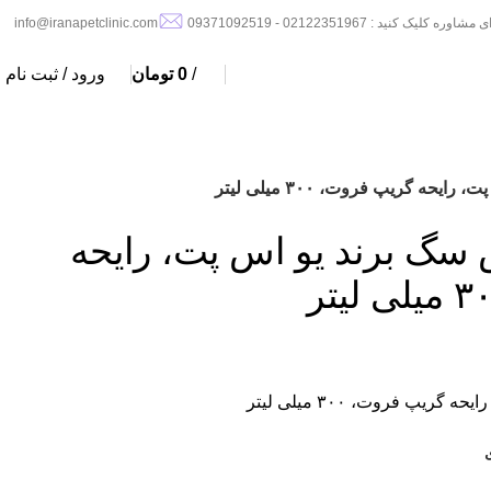
مشاوره کلیک کنید : 02122351967 - 09371092519
info@iranapetclinic.com
/
0
تومان
ورود / ثبت نام
ه گریپ فروت، ۳۰۰ میلی لیتر
گ برند یو اس پت، رایحه
پ فروت، ۳۰۰ میلی لیتر