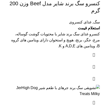
کنسرو سگ برند شایر مدل Beef وزن 200
گرم
سگ
,
غذای کنسروی
استعلام قیمت
کنسرو غذای سگ برند شایر با محتویات گوشت گوساله،
مرغ، جگر، برنج، هویج و استخوان دارای ویتامین های گروه
B، ویتامین های A,D,E و K.