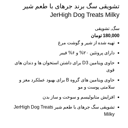
تشویقی سگ برند جرهای با طعم شیر
JerHigh Dog Treats Milky
سگ
,
تشویقی
180,000
تومان
تهیه شده از شیر و گوشت مرغ
دارای پروتئین ۲۰% و ۶% فیبر
حاوی ویتامین D3 برای داشتن استخوان ها و دندان های
قوی
حاوی ویتامین های گروه B برای بهبود عملکرد مغز و
سلامتی پوست و مو
افزایش متابولیسم و سوخت و ساز بدن
تشویقی سگ جرهای با طعم شیر JerHigh Dog Treats
Milky