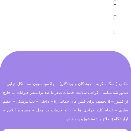
چکاپ ( سگ ، گربه ، جوندگان و پرندگان) – واکسیناسیون ضد انگل تراپی –
صدور شناسنامه – گواهی سلامت خدمات صفر تا صد ترانسفر حیوانات به خارج
از کشور – (( تخفیف برای کیس های حمایتی )) – داخلی – دندانپزشکی – عقیم
سازی – انجام کلیه جراحی ها – ارائه خدمات در محل – مشاوره آنلاین –
آرایشگاه (اصلاح و شستشو) و پت شاپ