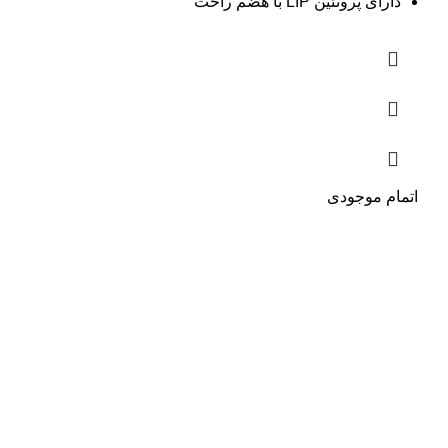
دارای پروتئین LIP با هضم راحت
اتمام موجودی