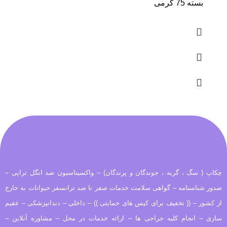
بسته 75 گرمی
چکاپ ( سگ ، گربه ، جوندگان و پرندگان) – واکسیناسیون ضد انگل تراپی –
صدور شناسنامه – گواهی سلامت خدمات صفر تا صد ترانسفر حیوانات به خارج
از کشور – (( تخفیف برای کیس های حمایتی )) – داخلی – دندانپزشکی – عقیم
سازی – انجام کلیه جراحی ها – ارائه خدمات در محل – مشاوره آنلاین –