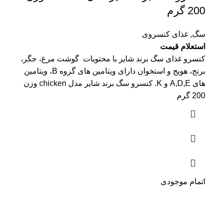
200 گرم
سگ
,
غذای کنسروی
استعلام قیمت
کنسرو غذای سگ برند شایر با محتویات گوشت مرغ، جگر،
برنج، هویج و استخوان دارای ویتامین های گروه B، ویتامین
های A,D,E و K. کنسرو سگ برند شایر مدل chicken وزن
200 گرم
اتمام موجودی