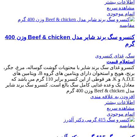
اطلاعات بیشتر
مشاهده سریع
اتمام موجودی
مقایسه
کنسرو سگ برند شایر مدل Beef & chicken وزن 400
گرم
سگ
,
غذای کنسروی
استعلام قیمت
کنسرو غذای سگ برند شایر با محتویات گوشت گوساله، مرغ، جگر،
برنج، هویج و استخوان دارای ویتامین های گروه B، ویتامین های
A,D,E و K. هر قوطی از این کنسرو برابر 110 گرم می باشد که
معادل یک وعده غذایی کامل سگ بالغ است. کنسرو سگ برند شایر
مدل Beef & chicken وزن 400 گرم
افزودن به علاقه مندی
اطلاعات بیشتر
مشاهده سریع
اتمام موجودی
مقایسه