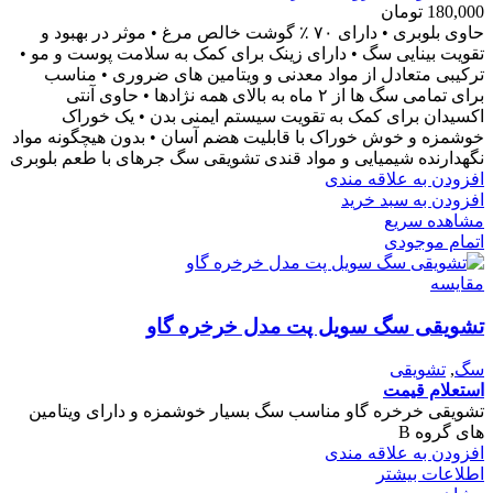
180,000
تومان
حاوی بلوبری • دارای ۷۰ ٪ گوشت خالص مرغ • موثر در بهبود و
تقویت بینایی سگ • دارای زینک برای کمک به سلامت پوست و مو •
ترکیبی متعادل از مواد معدنی و ویتامین های ضروری • مناسب
برای تمامی سگ ها از ۲ ماه به بالای همه نژادها • حاوی آنتی
اکسیدان برای کمک به تقویت سیستم ایمنی بدن • یک خوراک
خوشمزه و خوش خوراک با قابلیت هضم آسان • بدون هیچگونه مواد
نگهدارنده شیمیایی و مواد قندی تشویقی سگ جرهای با طعم بلوبری
افزودن به علاقه مندی
افزودن به سبد خرید
مشاهده سریع
اتمام موجودی
مقایسه
تشویقی سگ سویل پت مدل خرخره گاو
سگ
,
تشویقی
استعلام قیمت
تشویقی خرخره گاو مناسب سگ بسیار خوشمزه و دارای ویتامین
های گروه B
افزودن به علاقه مندی
اطلاعات بیشتر