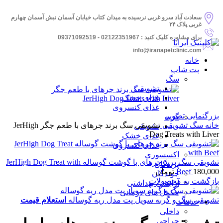
سعادت آباد سرو غربی نرسیده به میدان کتاب خیابان آسمان نبش آسمان چهارم
غربی پلاک ۲۴
برای مشاوره کلیک کنید : 02122351967 - 09371092519
info@iranapetclinic.com
خانه
پت شاپ
سگ
تشویقی
غذای خشک
غذای کنسروی
بزرگنمایی تصویر
گربه
خانه
سگ
تشویقی
تشویقی سگ برند جرهای با طعم جگر JerHigh
تشویقی
Dog Treats with Liver
غذای خشک
غذای کنسروی
اکسسوری
تشویقی سگ برند جرهای با گوشت گوساله JerHigh Dog Treat with
پرندگان
180,000
Beef
تومان
جوندگان
بازگشت به محصولات
آرایشی بهداشتی
مکمل های درمانی
تشویقی سگ و گربه سویل پت مدل ریه گوساله
استعلام قیمت
خدمات
داخلی
جراحی