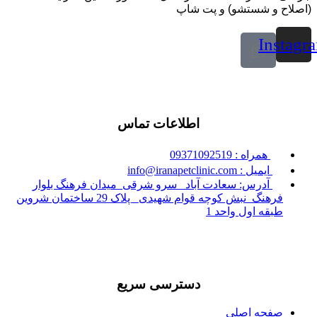
(اصلاح و شستشو) و پت شاپ
Instagr
اطلاعات تماس
همراه : 09371092519
ایمیل : info@iranapetclinic.com
آدرس: سعادت آباد _سرو شرقی_میدان فرهنگ بلوار
فرهنگ_نبش کوچه قوام شهیدی_ پلاک 29 ساختمان شروین
طبقه اول واحد 1
دسترسی سریع
صفحه اصلی