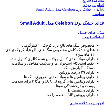
مشاهده سریع
اتمام موجودی
مقایسه
غذای خشک برند Celebon مدل Small Adult
سگ
,
غذای خشک
استعلام قیمت
مخصوص سگ های بالغ نژاد کوچک، ۲ کیلوگرمی
غذای خشک کامل مخصوص سگ های بالغ نژاد کوچک (بالای
۱۲ ماه سن)
دارای مواد مغذی کامل و بالانس شده کالری کنترل شده
حفظ استحکام استخوان ها و سلامت مفاصل و سلامت
دستگاه گوارش سگ
دارای ۲۹ درصد پروتئین
حاوی ویتامین ها و مواد معدنی ضروری سگ ها
دارای ویتامین های گروه D, C, B و امگا ۳ برای سلامت
پوست و درخشندگی موها
دارای L-Carnitine
دارای پروتئین LIP با هضم راحت
افزودن به علاقه مندی