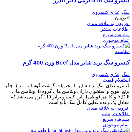
کنسرو سگ 415 گرمی دکتر آلدرز
سگ
,
غذای کنسروی
0
تومان
افزودن به علاقه مندی
اطلاعات بیشتر
مشاهده سریع
اتمام موجودی
مقایسه
کنسرو سگ برند شایر مدل Beef وزن 400 گرم
سگ
,
غذای کنسروی
استعلام قیمت
کنسرو غذای سگ برند شایر با محتویات گوشت گوساله، مرغ، جگر،
برنج، هویج و استخوان دارای ویتامین های گروه B، ویتامین های
A,D,E و K. هر قوطی از این کنسرو برابر 110 گرم می باشد که
معادل یک وعده غذایی کامل سگ بالغ است.
افزودن به علاقه مندی
اطلاعات بیشتر
مشاهده سریع
اتمام موجودی