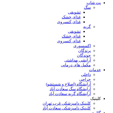
پت شاپ
سگ
تشویقی
غذای خشک
غذای کنسروی
گربه
تشویقی
غذای خشک
غذای کنسروی
اکسسوری
پرندگان
جوندگان
آرایشی بهداشتی
مکمل های درمانی
خدمات
داخلی
جراحی
آرایشگاه (اصلاح و شستشو)
آرایشگاه سگ سعادت آباد
آرایشگاه گربه سعادت آباد
کلینیک
کلینیک دامپزشکی غرب تهران
کلینیک دامپزشکی سعادت آباد
گالری