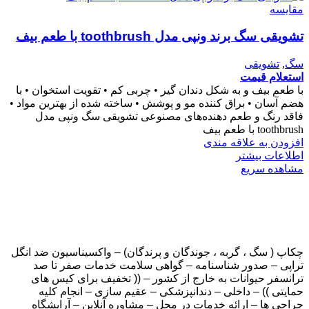
مقایسه
تشویقی سگ برند ونپی مدل toothbrush با طعم بیف
سگ
,
تشویقی
استعلام قیمت
با طعم بیف و به شکل دندان گیر • چربی کم • تقویت استخوان • با
هضم آسان • براق کننده مو و پوشش • ساخته شده از بهترین مواد •
فاقد رنگ و طعم دهنده‌های مصنوعی تشویقی سگ ونپی مدل
toothbrush با طعم بیف
افزودن به علاقه مندی
اطلاعات بیشتر
مشاهده سریع
چکاپ ( سگ ، گربه ، جوندگان و پرندگان) – واکسیناسیون ضد انگل
تراپی – صدور شناسنامه – گواهی سلامت خدمات صفر تا صد
ترانسفر حیوانات به خارج از کشور – (( تخفیف برای کیس های
حمایتی )) – داخلی – دندانپزشکی – عقیم سازی – انجام کلیه
جراحی ها – ارائه خدمات در محل – مشاوره آنلاین – آرایشگاه