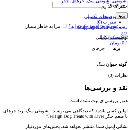
تشویقی
,
تشویقی سگ
,
جرهای
,
جگر
رمز عبور
*
اشتراک گذاری:
ورود
توضیحات تکمیلی
نظرات (0)
رمز عبور را فراموش کرده اید؟
مرا به خاطر بسپار
Shipping & Delivery
منو
توضیحات تکمیلی
/
0
تومان
برند
جرهای
گونه حیوان
سگ
نظرات (0)
نقد و بررسی‌ها
هنوز بررسی‌ای ثبت نشده است.
اولین کسی باشید که دیدگاهی می نویسد “تشویقی سگ برند جرهای
با طعم جگر JerHigh Dog Treats with Liver”
نشانی ایمیل شما منتشر نخواهد شد.
بخش‌های موردنیاز