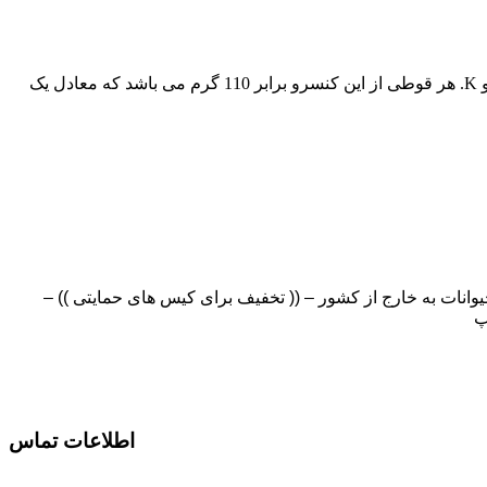
کنسرو غذای گربه برند شایر با محتویات گوشت گوساله، مرغ، جگر، برنج، هویج و استخوان دارای ویتامین های گروه B، ویتامین های A,D,E و K. هر قوطی از این کنسرو برابر 110 گرم می باشد که معادل یک
انات به خارج از کشور – (( تخفیف برای کیس های حمایتی )) –
پ
اطلاعات تماس