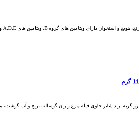
ند شایر Natural مدل مرغ و گوشت وزن 110 گرم کنسرو گربه برند شایر حاوی فیله مرغ و ران گوسا