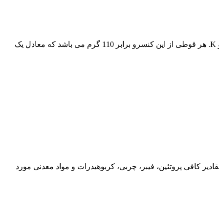
کنسرو غذای سگ برند شایر با محتویات گوشت گوساله، مرغ، جگر، برنج، هویج و استخوان دارای ویتامین های گروه B، ویتامین های A,D,E و K. هر قوطی از این کنسرو برابر 110 گرم می باشد که معادل یک
له، برنج و آب گوشت، مقادیر کافی پروتئین، فیبر، چربی، کربوهیدرات و مواد معدنی مورد