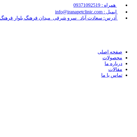
همراه : 09371092519
ایمیل : info@iranapetclinic.com
آدرس: سعادت آباد _سرو شرقی_میدان فرهنگ بلوار فرهنگ_نبش کوچه قوام شهیدی_
صفحه اصلی
محصولات
درباره ما
مقالات
تماس با ما