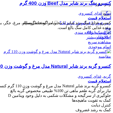
کنسرو سگ برند شایر مدل Beef وزن 400 گرم
رمز عبور
*
سگ
,
غذای کنسروی
ورود
استعلام قیمت
رمز عبور را فراموش کرده اید؟
مرا به خاطر بسپار
منو
وعده غذایی کامل سگ بالغ است.
افزودن به علاقه مندی
/
0
تومان
اطلاعات بیشتر
مشاهده سریع
اتمام موجودی
مقایسه
کنسرو گربه برند شایر Natural مدل مرغ و گوشت وزن 110 گرم
گربه
,
غذای کنسروی
استعلام قیمت
کنسرو گربه بر
نیاز برای گربه
طعم ماهی تن 100% طبیعی مخصوص گربه بالغ
جلوگیری از سرگیجه و مشکلات شکمی به دلیل وجود ویتامین D
کمک به تقویت ماهیچه‌ها
کنترل دیابت
کمک به رشد غضروف