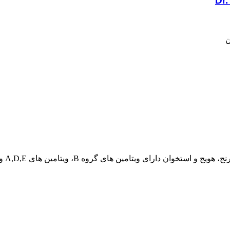
ن دارای ویتامین های گروه B، ویتامین های A,D,E و K.