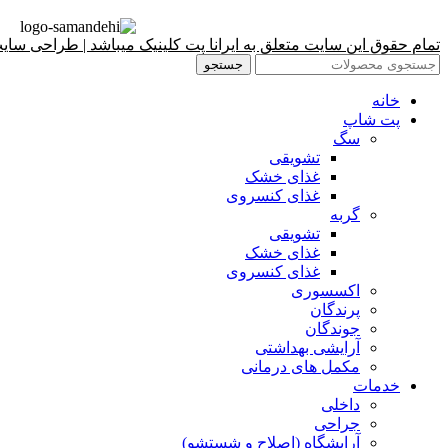
تمام حقوق این سایت متعلق به ایرانا پت کلینیک میباشد | طراحی سا
جستجو
خانه
پت شاپ
سگ
تشویقی
غذای خشک
غذای کنسروی
گربه
تشویقی
غذای خشک
غذای کنسروی
اکسسوری
پرندگان
جوندگان
آرایشی بهداشتی
مکمل های درمانی
خدمات
داخلی
جراحی
آرایشگاه (اصلاح و شستشو)