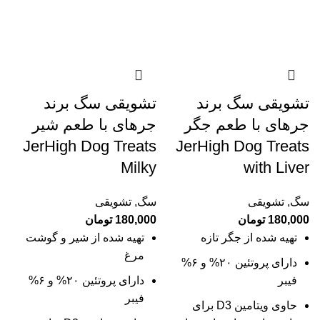
تشویقی سگ برند
تشویقی سگ برند
جرهای با طعم جگر
جرهای با طعم شیر
JerHigh Dog Treats
JerHigh Dog Treats
Milky
with Liver
سگ
,
تشویقی
سگ
,
تشویقی
180,000
تومان
180,000
تومان
تهیه شده از جگر تازه
تهیه شده از شیر و گوشت
مرغ
دارای پروتئین ۲۰% و ۶%
فیبر
دارای پروتئین ۲۰% و ۶%
فیبر
حاوی ویتامین D3 برای