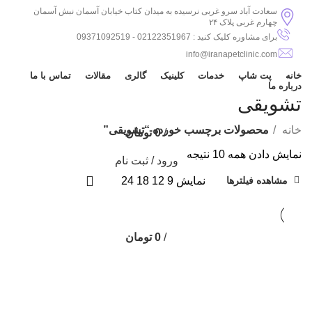
سعادت آباد سرو غربی نرسیده به میدان کتاب خیابان آسمان نبش آسمان
چهارم غربی پلاک ۲۴
برای مشاوره کلیک کنید : 02122351967 - 09371092519
info@iranapetclinic.com
خانه
پت شاپ
خدمات
کلینیک
گالری
مقالات
تماس با ما
درباره ما
تشویقی
خانه
محصولات برچسب خورده “تشویقی”
/
0
تومان
نمایش دادن همه 10 نتیجه
ورود / ثبت نام
نمایش
9
12
18
24
مشاهده فیلترها
/
0
تومان