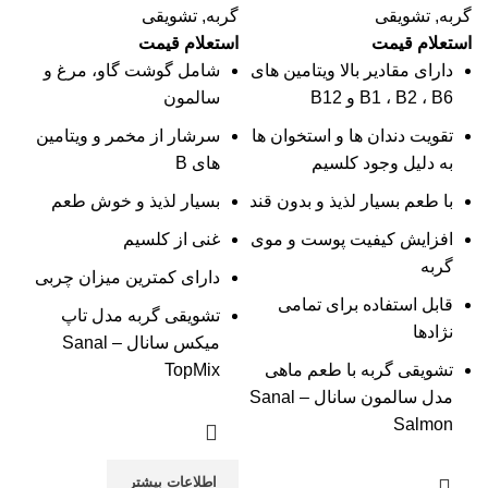
گربه
,
تشویقی
گربه
,
تشویقی
استعلام قیمت
استعلام قیمت
دارای مقادیر بالا ویتامین های
شامل گوشت گاو، مرغ و
B1 ، B2 ، B6 و B12
سالمون
تقویت دندان ها و استخوان ها
سرشار از مخمر و ویتامین
به دلیل وجود کلسیم
های B
با طعم بسیار لذیذ و بدون قند
بسیار لذیذ و خوش طعم
افزایش کیفیت پوست و موی
غنی از کلسیم
گربه
دارای کمترین میزان چربی
قابل استفاده برای تمامی
تشویقی گربه مدل تاپ
نژادها
میکس سانال – Sanal
تشویقی گربه با طعم ماهی
TopMix
مدل سالمون سانال – Sanal
Salmon
اطلاعات بیشتر