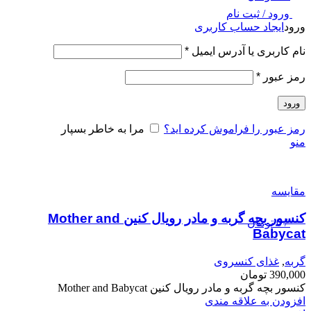
ورود / ثبت نام
ورود
ایجاد حساب کاربری
نام کاربری یا آدرس ایمیل
*
رمز عبور
*
ورود
رمز عبور را فراموش کرده اید؟
مرا به خاطر بسپار
منو
مقایسه
کنسور بچه گربه و مادر رویال کنین Mother and
/
0
تومان
Babycat
گربه
,
غذای کنسروی
390,000
تومان
کنسور بچه گربه و مادر رویال کنین Mother and Babycat
افزودن به علاقه مندی