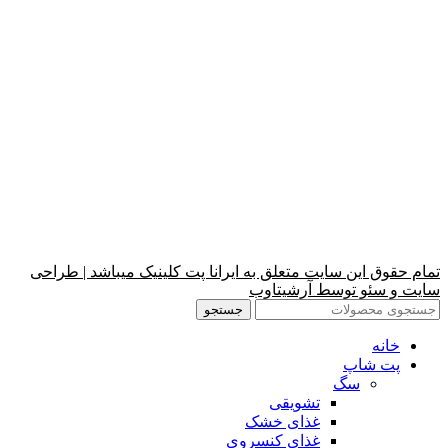
تمام حقوق این سایت متعلق به ایرانا پت کلینیک میباشد | طراحی
سایت و سئو توسط آرشیتاوب
جستجو
خانه
پت شاپ
سگ
تشویقی
غذای خشک
غذای کنسروی