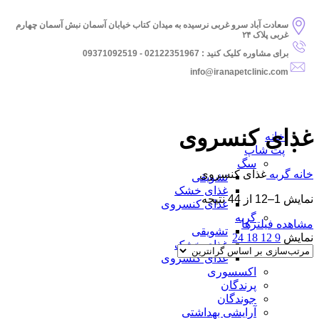
سعادت آباد سرو غربی نرسیده به میدان کتاب خیابان آسمان نبش آسمان چهارم
غربی پلاک ۲۴
برای مشاوره کلیک کنید : 02122351967 - 09371092519
info@iranapetclinic.com
غذای کنسروی
خانه
پت شاپ
سگ
خانه
گربه
غذای کنسروی
تشویقی
غذای خشک
نمایش 1–12 از 44 نتیجه
غذای کنسروی
گربه
مشاهده فیلترها
تشویقی
نمایش
9
12
18
24
غذای خشک
غذای کنسروی
اکسسوری
پرندگان
جوندگان
آرایشی بهداشتی