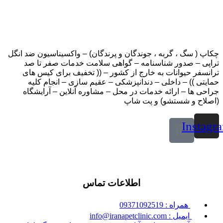
چکاپ ( سگ ، گربه ، جوندگان و پرندگان) – واکسیناسیون ضد انگل
تراپی – صدور شناسنامه – گواهی سلامت خدمات صفر تا صد
ترانسفر حیوانات به خارج از کشور – (( تخفیف برای کیس های
حمایتی )) – داخلی – دندانپزشکی – عقیم سازی – انجام کلیه
جراحی ها – ارائه خدمات در محل – مشاوره آنلاین – آرایشگاه
(اصلاح و شستشو) و پت شاپ
Instagr
اطلاعات تماس
همراه : 09371092519
ایمیل : info@iranapetclinic.com