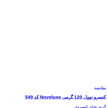
مقایسه
کنسرو نوول 120 گرمی Noveluxe کد 549
گربه
,
غذای کنسروی