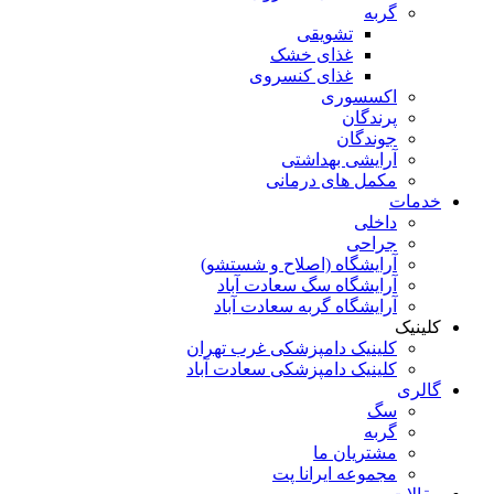
گربه
تشویقی
غذای خشک
غذای کنسروی
اکسسوری
پرندگان
جوندگان
آرایشی بهداشتی
مکمل های درمانی
خدمات
داخلی
جراحی
آرایشگاه (اصلاح و شستشو)
آرایشگاه سگ سعادت آباد
آرایشگاه گربه سعادت آباد
کلینیک
کلینیک دامپزشکی غرب تهران
کلینیک دامپزشکی سعادت آباد
گالری
سگ
گربه
مشتریان ما
مجموعه ایرانا پت