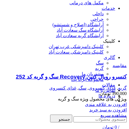
مکمل های درمانی
خدمات
داخلی
جراحی
آرایشگاه (اصلاح و شستشو)
آرایشگاه سگ سعادت آباد
آرایشگاه گربه سعادت آباد
کلینیک
کلینیک دامپزشکی غرب تهران
کلینیک دامپزشکی سعادت آباد
گالری
سگ
مقایسه
گربه
مشتریان ما
کنسرو رویال کنین Recovery سگ و گربه کد 252
مجموعه ایرانا پت
مقالات
گربه
,
غذای کنسروی
,
سگ
,
غذای کنسروی
تماس با ما
390,000
تومان
درباره ما
ویژگی های محصول ویژه سگ و گربه
افزودن به علاقه مندی
افزودن به سبد خرید
مشاهده سریع
جستجو
/
0
تومان