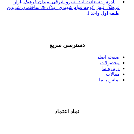
آدرس: سعادت آباد _سرو شرقی_میدان فرهنگ بلوار
فرهنگ_نبش کوچه قوام شهیدی_ پلاک 29 ساختمان شروین
طبقه اول واحد 1
دسترسی سریع
صفحه اصلی
محصولات
درباره ما
مقالات
تماس با ما
نماد اعتماد